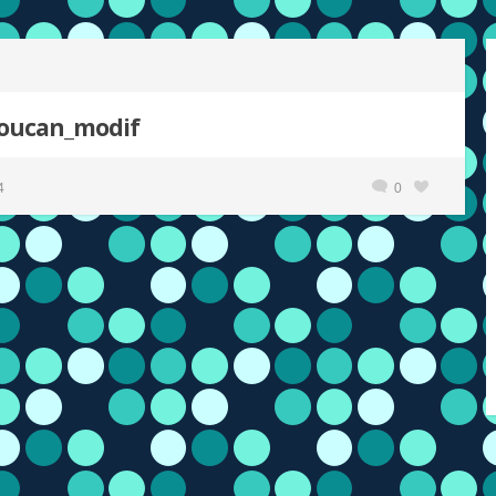
boucan_modif
4
0