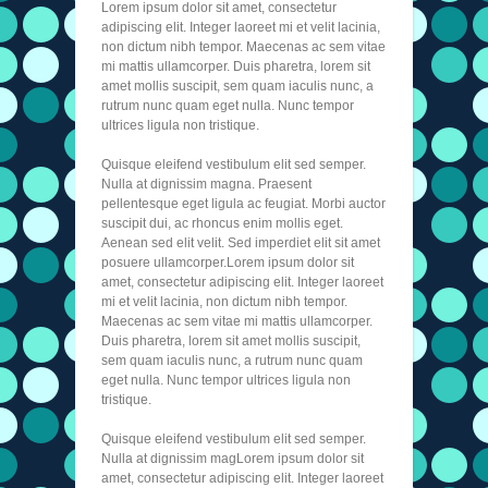
Lorem ipsum dolor sit amet, consectetur
adipiscing elit. Integer laoreet mi et velit lacinia,
non dictum nibh tempor. Maecenas ac sem vitae
mi mattis ullamcorper. Duis pharetra, lorem sit
amet mollis suscipit, sem quam iaculis nunc, a
rutrum nunc quam eget nulla. Nunc tempor
ultrices ligula non tristique.
Quisque eleifend vestibulum elit sed semper.
Nulla at dignissim magna. Praesent
pellentesque eget ligula ac feugiat. Morbi auctor
suscipit dui, ac rhoncus enim mollis eget.
Aenean sed elit velit. Sed imperdiet elit sit amet
posuere ullamcorper.Lorem ipsum dolor sit
amet, consectetur adipiscing elit. Integer laoreet
mi et velit lacinia, non dictum nibh tempor.
Maecenas ac sem vitae mi mattis ullamcorper.
Duis pharetra, lorem sit amet mollis suscipit,
sem quam iaculis nunc, a rutrum nunc quam
eget nulla. Nunc tempor ultrices ligula non
tristique.
Quisque eleifend vestibulum elit sed semper.
Nulla at dignissim magLorem ipsum dolor sit
amet, consectetur adipiscing elit. Integer laoreet